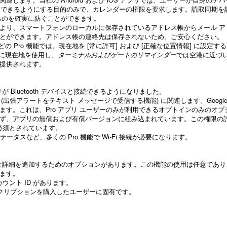
プションできるようにする目的のみで、カレンダーの権限を要求します。読取同期を
るのを確実に防ぐことができます。
より、スマートフォンのローカルに保存されているアドレス帳からメール ア
とができます。アドレス帳の連絡先は保存されないため、ご安心ください。
どの Pro 機能では、現在地を [常に許可] および [正確な位置情報] に設定す
に現在地を使用し、
ターミナルおよびゲートのリマインダー
では空港に近づ
提供されます。
プリが
Bluetooth デバイスと接続
できるようになりました。
つ (出張アラートをテキスト メッセージで受信する機能) に関連します。Google
す。これは、Pro アプリ ユーザーのみが利用できるオプトインのみのオプ
を問わず、アプリの無償および有償バージョンに組み込まれています。この権限の
り必須とされています。
 ステータスなど、多くの Pro 機能で Wi-Fi 接続が必要になります。
には、私的な詳細を追加するためのオプションがあります。この機能の使用は任意であ
ます。
アカウント ID があります。
 サブスクリプションを購入したユーザーに固有です。