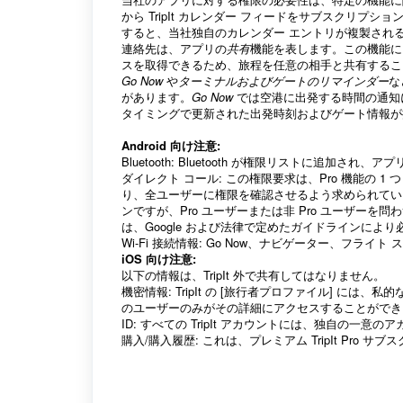
から TripIt カレンダー フィードをサブスクリ
すると、当社独自のカレンダー エントリが複製され
連絡先は、アプリの
共有
機能を表します。この機能に
スを取得できるため、旅程を任意の相手と共有するこ
Go Now
や
ターミナルおよびゲートのリマインダー
な
があります。
Go Now
では空港に出発する時間の通知
タイミングで更新された出発時刻およびゲート情報が
Android 向け注意:
Bluetooth: Bluetooth が権限リストに追加され、ア
ダイレクト コール: この権限要求は、Pro 機能の 1 
り、全ユーザーに権限を確認させるよう求められていま
ンですが、Pro ユーザーまたは非 Pro ユーザー
は、Google および法律で定めたガイドラインによ
Wi-Fi 接続情報: Go Now、ナビゲーター、フライト
iOS 向け注意:
以下の情報は、TripIt 外で共有してはなりません。
機密情報: TripIt の [旅行者プロファイル] 
のユーザーのみがその詳細にアクセスすることができ
ID: すべての TripIt アカウントには、独自の一意の
購入/購入履歴: これは、プレミアム TripIt Pro