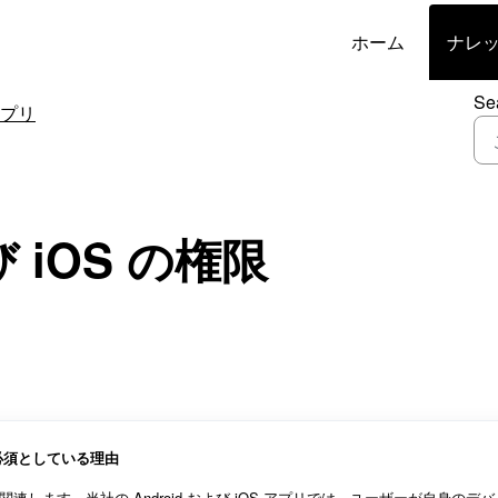
ホーム
ナレ
Se
 アプリ
び iOS の権限
必須としている理由
ます。当社の Android および iOS アプリでは、ユーザーが自身のデバ