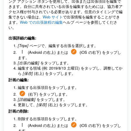
ング アクション ボタンを使用して、出張または出張項目を編集で
きます。自分に共有されている出張を編集するためには、協力者ア
クセス権が付与されている必要があります。任意のタイミングで編
集できない場合は、
Web サイト
で出張情報を編集することができ
ます。
Web での出張旅程の編集
ヘルプ ページを参照してくださ
い。
出張詳細の編集:
[Trips]
ページで、編集する出張を選択します。
(Android の右上) または
(iOS の右下) をタップし
ます。
[出張の編集]
をタップします。
編集する領域 (例: 2019/8/13 土曜日) をタップし、調整してか
ら
[保存]
(右上) をタップします。
計画の編集:
編集する出張項目をタップします。
(右下) をタップします。
[詳細編集]
をタップします。
更新して、
[保存]
(右上) をタップします。
計画の削除:
削除する出張項目をタップします。
(Android の右上) または
(iOS の右下) をタップし
ます。