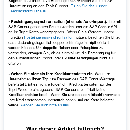
Segmente zu Ihrem Live-Buchungssatz. Wenden Sie sich zur
Unterstützung an den TripIt-Support.
Füllen Sie dazu unser
Feedbackformular aus.
• Posteingangssynchronisation (ehemals Auto-Import):
Ihre mit
SAP Concur gebuchten Reisen werden über die SAP-Concur-API
an Ihr TripIt-Konto weitergegeben. Wenn Sie außerdem unsere
Funktion
Posteingangssynchronisation
nutzen, beachten Sie bitte,
dass dadurch gelegentlich doppelte Einträge in TripIt erstellt
werden können.
Um doppelte Reisen oder Reisepläne zu
vermeiden,
erwägen Sie, ob es sinnvoll ist, die Berechtigung für
den automatischen Import Ihrer E-Mail-Bestätigungen nicht zu
erteilen.
• Geben Sie niemals Ihre Kreditkartendaten ein
:
Wenn Ihr
Unternehmen Ihnen TripIt im Rahmen des SAP Concur-Vertrags
bereitstellt, ist es nicht erforderlich, Kreditkartendaten auf der
TripIt-Website einzugeben. SAP Concur stellt TripIt keine
Kreditkartendaten bereit. Wenn Sie uns dennoch fälschlicherweise
Ihre Kreditkartendaten übermittelt haben und die Karte belastet
wurde,
wenden Sie sich bitte an uns
.
War dieser Artikel hilfreich?