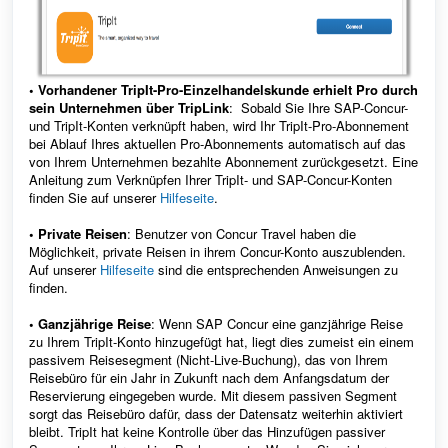
• Vorhandener TripIt-Pro-Einzelhandelskunde erhielt Pro durch
sein Unternehmen über TripLink
: Sobald Sie Ihre SAP-Concur-
und TripIt-Konten verknüpft haben, wird Ihr TripIt-Pro-Abonnement
bei Ablauf Ihres aktuellen Pro-Abonnements automatisch auf das
von Ihrem Unternehmen bezahlte Abonnement zurückgesetzt. Eine
Anleitung zum Verknüpfen Ihrer TripIt- und SAP-Concur-Konten
finden Sie auf unserer
Hilfeseite
.
• Private Reisen
: Benutzer von Concur Travel haben die
Möglichkeit, private Reisen in ihrem Concur-Konto auszublenden.
Auf unserer
Hilfeseite
sind die entsprechenden Anweisungen zu
finden.
• Ganzjährige Reise
: Wenn SAP Concur eine ganzjährige Reise
zu Ihrem TripIt-Konto hinzugefügt hat, liegt dies zumeist ein einem
passivem Reisesegment (Nicht-Live-Buchung), das von Ihrem
Reisebüro für ein Jahr in Zukunft nach dem Anfangsdatum der
Reservierung eingegeben wurde. Mit diesem passiven Segment
sorgt das Reisebüro dafür, dass der Datensatz weiterhin aktiviert
bleibt. TripIt hat keine Kontrolle über das Hinzufügen passiver