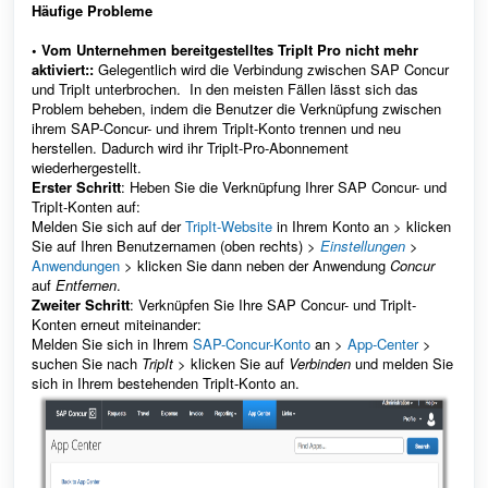
Häufige Probleme
• Vom Unternehmen bereitgestelltes TripIt Pro nicht mehr
aktiviert::
Gelegentlich wird die Verbindung zwischen SAP Concur
und TripIt unterbrochen. In den meisten Fällen lässt sich das
Problem beheben, indem die Benutzer die Verknüpfung zwischen
ihrem SAP-Concur- und ihrem TripIt-Konto trennen und neu
herstellen. Dadurch wird ihr TripIt-Pro-Abonnement
wiederhergestellt.
Erster Schritt
: Heben Sie die Verknüpfung Ihrer SAP Concur- und
TripIt-Konten auf:
Melden Sie sich auf der
TripIt-Website
in Ihrem Konto an > klicken
Sie auf Ihren Benutzernamen (oben rechts) >
Einstellungen
>
Anwendungen
> klicken Sie dann neben der Anwendung
Concur
auf
Entfernen
.
Zweiter Schritt
: Verknüpfen Sie Ihre SAP Concur- und TripIt-
Konten erneut miteinander:
Melden Sie sich in Ihrem
SAP-Concur-Konto
an >
App-Center
>
suchen Sie nach
TripIt
> klicken Sie auf
Verbinden
und melden Sie
sich in Ihrem bestehenden TripIt-Konto an.