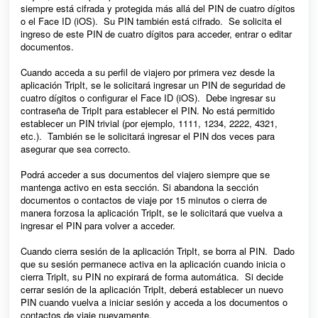
siempre está cifrada y protegida más allá del PIN de cuatro dígitos
o el Face ID (iOS). Su PIN también está cifrado. Se solicita el
ingreso de este PIN de cuatro dígitos para acceder, entrar o editar
documentos.
Cuando acceda a su perfil de viajero por primera vez desde la
aplicación TripIt, se le solicitará ingresar un PIN de seguridad de
cuatro dígitos o configurar el Face ID (iOS). Debe ingresar su
contraseña de TripIt para establecer el PIN. No está permitido
establecer un PIN trivial (por ejemplo, 1111, 1234, 2222, 4321,
etc.). También se le solicitará ingresar el PIN dos veces para
asegurar que sea correcto.
Podrá acceder a sus documentos del viajero siempre que se
mantenga activo en esta sección. Si abandona la sección
documentos o contactos de viaje por 15 minutos o cierra de
manera forzosa la aplicación TripIt, se le solicitará que vuelva a
ingresar el PIN para volver a acceder.
Cuando cierra sesión de la aplicación TripIt, se borra al PIN. Dado
que su sesión permanece activa en la aplicación cuando inicia o
cierra TripIt, su PIN no expirará de forma automática. Si decide
cerrar sesión de la aplicación TripIt, deberá establecer un nuevo
PIN cuando vuelva a iniciar sesión y acceda a los documentos o
contactos de viaje nuevamente.