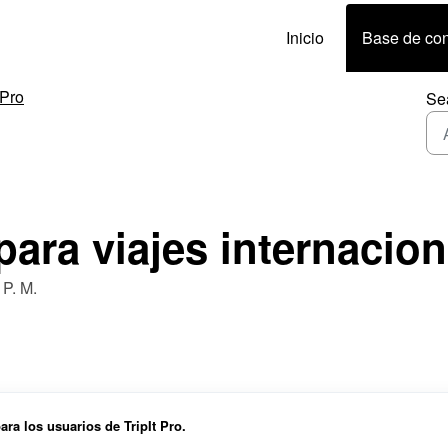
Inicio
Base de co
 Pro
Se
ara viajes internacion
 P. M.
ara los usuarios de TripIt Pro.