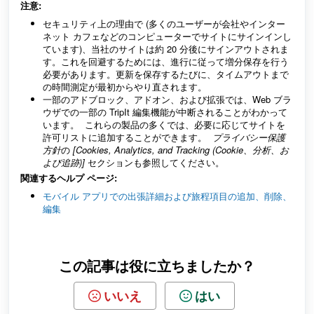
注意:
セキュリティ上の理由で (多くのユーザーが会社やインター
ネット カフェなどのコンピューターでサイトにサインインし
ています)、当社のサイトは約 20 分後にサインアウトされま
す。これを回避するためには、進行に従って増分保存を行う
必要があります。更新を保存するたびに、タイムアウトまで
の時間測定が最初からやり直されます。
一部のアドブロック、アドオン、および拡張では、Web ブラ
ウザでの一部の TripIt 編集機能が中断されることがわかって
います。 これらの製品の多くでは、必要に応じてサイトを
許可リストに追加することができます。
プライバシー保護
方針
の
[Cookies, Analytics, and Tracking (Cookie、分析、お
よび追跡)]
セクションも参照してください。
関連するヘルプ ページ:
モバイル アプリでの出張詳細および旅程項目の追加、削除、
編集
この記事は役に立ちましたか？
いいえ
はい