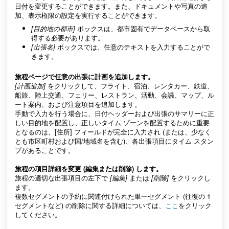
日付を変更することができます。また、ドキュメントや写真の追
加、表示権限の設定を実行することができます。
[目的地の都市]
ボックスは、都市固有でデータベースから取
得する必要があります。
[出張名]
ボックスでは、任意のテキストを入力することがで
きます。
旅程ページで任意の出張に計画を追加します。
[計画追加]
をクリックして、フライト、宿泊、レンタカー、鉄道、
船旅、陸上交通、フェリー、レストラン、活動、会議、マップ、ル
ート案内、および注意項目を追加します。
手動で入力を行う場合に、日付ヘッダーおよび出張のサマリーに正
しい目的地を配置し、正しいタイム ゾーンを配置するために重要
となるのは、[住所] フィールドが完全に入力され (または、少なく
とも市区町村および国/地域名を含む)、各出張項目にタイム スタン
プがあることです。
旅程の項目詳細を変更 (編集または削除) します。
旅程の適切な出張項目の左下で
[編集]
または
[削除]
をクリックし
ます。
複数セグメントの予約に関連付けられた単一セグメント (往復の 1
セグメントなど) の削除に関する詳細については、
ここ
をクリック
してください。