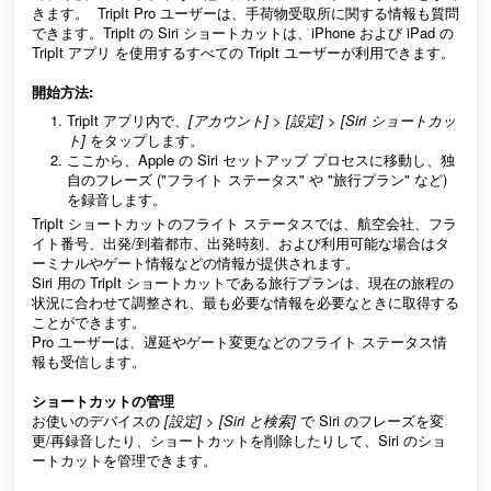
きます。 TripIt Pro ユーザーは、手荷物受取所に関する情報も質問
できます。TripIt の Siri ショートカットは、iPhone および iPad の
TripIt アプリ を使用するすべての TripIt ユーザーが利用できます。
開始方法:
TripIt アプリ内で、
[アカウント]
>
[設定]
>
[Siri ショートカッ
ト]
をタップします。
ここから、Apple の Siri セットアップ プロセスに移動し、独
自のフレーズ ("フライト ステータス" や "旅行プラン" など)
を録音します。
TripIt ショートカットのフライト ステータスでは、航空会社、フラ
イト番号、出発/到着都市、出発時刻、および利用可能な場合はタ
ーミナルやゲート情報などの情報が提供されます。
Siri 用の TripIt ショートカットである旅行プランは、現在の旅程の
状況に合わせて調整され、最も必要な情報を必要なときに取得する
ことができます。
Pro ユーザーは、遅延やゲート変更などのフライト ステータス情
報も受信します。
ショートカットの管理
お使いのデバイスの
[設定] > [Siri と検索]
で Siri のフレーズを変
更/再録音したり、ショートカットを削除したりして、Siri のショ
ートカットを管理できます。