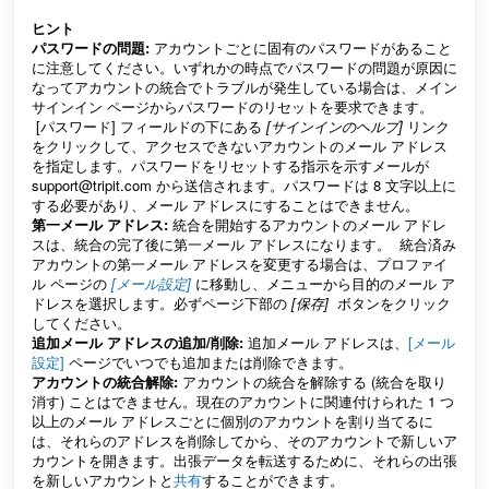
ヒント
パスワードの問題:
アカウントごとに固有のパスワードがあること
に注意してください。いずれかの時点でパスワードの問題が原因に
なってアカウントの統合でトラブルが発生している場合は、メイン
サインイン ページからパスワードのリセットを要求できます。
[パスワード] フィールドの下にある
[サインインのヘルプ]
リンク
をクリックして、アクセスできないアカウントのメール アドレス
を指定します。パスワードをリセットする指示を示すメールが
support@tripit.com から送信されます。パスワードは 8 文字以上に
する必要があり、メール アドレスにすることはできません。
第一メール アドレス:
統合を開始するアカウントのメール アドレ
スは、統合の完了後に第一メール アドレスになります。 統合済み
アカウントの第一メール アドレスを変更する場合は、プロファイ
ル ページの
[メール設定]
に移動し、メニューから目的のメール ア
ドレスを選択します。必ずページ下部の
[保存]
ボタンをクリック
してください。
追加メール アドレスの追加/削除:
追加メール アドレスは、
[メール
設定]
ページでいつでも追加または削除できます。
アカウントの統合解除:
アカウントの統合を解除する (統合を取り
消す) ことはできません。現在のアカウントに関連付けられた 1 つ
以上のメール アドレスごとに個別のアカウントを割り当てるに
は、それらのアドレスを削除してから、そのアカウントで新しいア
カウントを開きます。出張データを転送するために、それらの出張
を新しいアカウントと
共有
することができます。