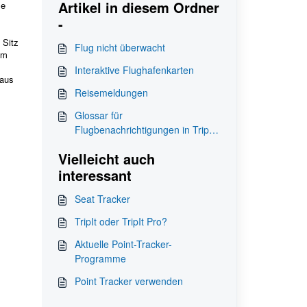
Artikel in diesem Ordner
me
-
 Sitz
Flug nicht überwacht
em
Interaktive Flughafenkarten
naus
Reisemeldungen
Glossar für
Flugbenachrichtigungen in TripIt
Pro
Vielleicht auch
interessant
Seat Tracker
TripIt oder TripIt Pro?
Aktuelle Point-Tracker-
Programme
Point Tracker verwenden