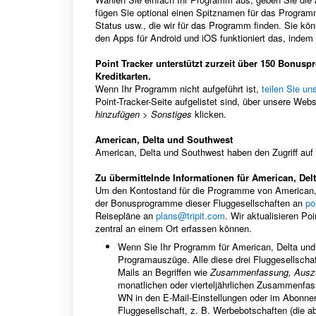
fügen Sie optional einen Spitznamen für das Programm
Status usw., die wir für das Programm finden. Sie kö
den Apps für Android und iOS funktioniert das, indem
Point Tracker unterstützt zurzeit über 150 Bonuspr
Kreditkarten.
Wenn Ihr Programm nicht aufgeführt ist,
teilen Sie un
Point-Tracker-Seite aufgelistet sind, über unsere We
hinzufügen > Sonstiges
klicken.
American, Delta und Southwest
American, Delta und Southwest haben den Zugriff auf i
Zu übermittelnde Informationen für American, Del
Um den Kontostand für die Programme von American,
der Bonusprogramme dieser Fluggesellschaften an
po
Reisepläne an
plans@tripit.com
. Wir aktualisieren P
zentral an einem Ort erfassen können.
Wenn Sie Ihr Programm für American, Delta und 
Programauszüge. Alle diese drei Fluggesellsch
Mails an Begriffen wie
Zusammenfassung, Auszu
monatlichen oder vierteljährlichen Zusammenfas
WN in den E-Mail-Einstellungen oder im Abonneme
Fluggesellschaft, z. B. Werbebotschaften (die a