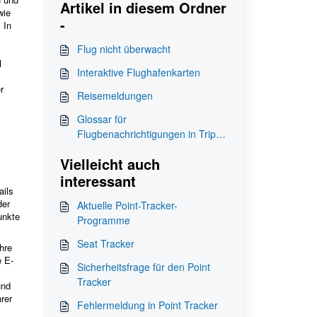
Artikel in diesem Ordner
wie
-
 In
Flug nicht überwacht
d
Interaktive Flughafenkarten
r
Reisemeldungen
Glossar für
Flugbenachrichtigungen in TripIt
Pro
Vielleicht auch
interessant
ils
der
Aktuelle Point-Tracker-
unkte
Programme
Seat Tracker
hre
e E-
Sicherheitsfrage für den Point
Tracker
und
rer
Fehlermeldung in Point Tracker