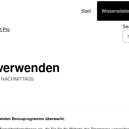
Start
Wissensdate
Se
It Pro
 verwenden
:38 NACHMITTAGS
 meisten Bonusprogramme überwacht.
 Anmeldeinformationen ein, die Sie für die Website des Programms verwende