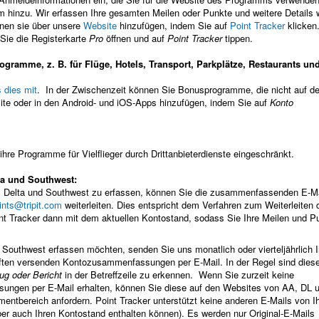
 hinzu. Wir erfassen Ihre gesamten Meilen oder Punkte und weitere Details 
nnen sie über unsere
Website
hinzufügen, indem Sie auf
Point Tracker
klicken.
 Sie die Registerkarte
Pro
öffnen und auf
Point Tracker
tippen.
ogramme, z. B. für Flüge, Hotels, Transport, Parkplätze, Restaurants un
s dies mit
. In der Zwischenzeit können Sie Bonusprogramme, die nicht auf de
bsite oder in den Android- und iOS-Apps hinzufügen, indem Sie auf
Konto
hre Programme für Vielflieger durch Drittanbieterdienste eingeschränkt.
ta und Southwest:
 Delta und Southwest zu erfassen, können Sie die zusammenfassenden E-Ma
ints@tripit.com
weiterleiten. Dies entspricht dem Verfahren zum Weiterleiten 
oint Tracker dann mit dem aktuellen Kontostand, sodass Sie Ihre Meilen und P
Southwest erfassen möchten, senden Sie uns monatlich oder vierteljährlich I
aften versenden Kontozusammenfassungen per E-Mail. In der Regel sind dies
g oder Bericht
in der Betreffzeile zu erkennen. Wenn Sie zurzeit keine
sungen per E-Mail erhalten, können Sie diese auf den Websites von AA, DL 
ntbereich anfordern. Point Tracker unterstützt keine anderen E-Mails von Ih
ber auch Ihren Kontostand enthalten können). Es werden nur Original-E-Mails