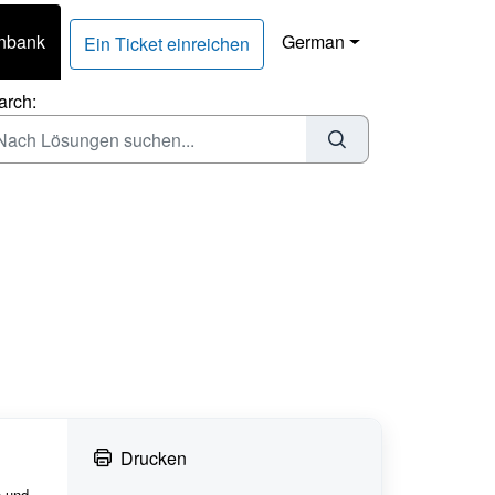
nbank
German
Ein Ticket einreichen
arch:
Drucken
n und