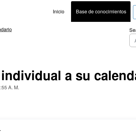
Inicio
Base de conocimientos
dario
Se
 individual a su calend
9:55 A. M.
.