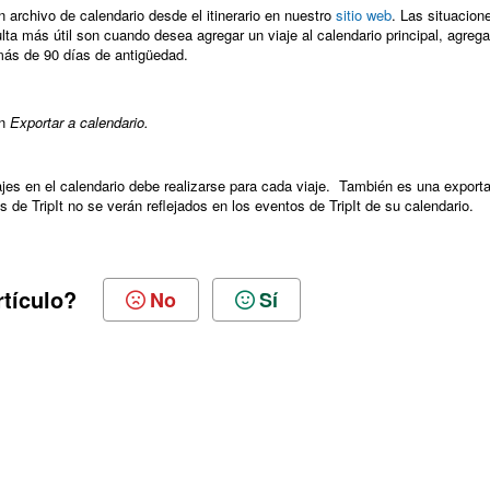
 archivo de calendario desde el itinerario en nuestro
sitio web
. Las situacion
ulta más útil son cuando desea agregar un viaje al calendario principal, agrega
 más de 90 días de antigüedad.
en
Exportar a calendario.
jes en el calendario debe realizarse para cada viaje. También es una export
 de TripIt no se verán reflejados en los eventos de TripIt de su calendario.
rtículo?
No
Sí